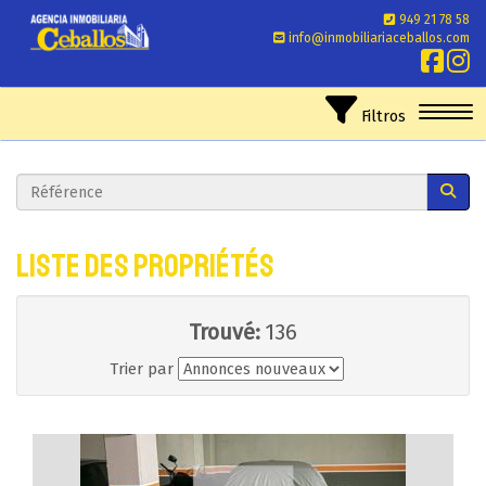
949 21 78 58
info@inmobiliariaceballos.com
Toggl
Filtros
Liste des propriétés
Trouvé:
136
Trier par