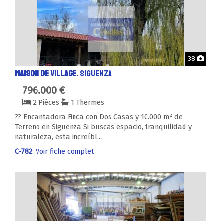
Phot
38
MAISON DE VILLAGE
. SIGUENZA
796.000 €
2 Pièces
1 Thermes
?? Encantadora Finca con Dos Casas y 10.000 m² de
Terreno en Sigüenza Si buscas espacio, tranquilidad y
naturaleza, esta increíbl...
C-782
: Voir fiche complet