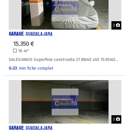
Phot
2
GARAGE
. GUADALAJARA
15.350 €
16 m²
SALESIANOS Superficie construida 27.88m2 util 15.65m2...
G-23
: Voir fiche complet
Phot
2
GARAGE
. GUADALAJARA