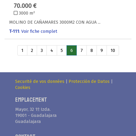
70.000 €
3000 m²
MOLINO DE CAÑAMARES 3000M2 CON AGUA ...
T-111
: Voir fiche complet
1
2
3
4
5
6
7
8
9
10
Securité de vos données
|
Protección de Datos
|
Cookies
Emplacement
Mayor, 32 1º Izda.
19001 - Guadalajara
Guadalajara