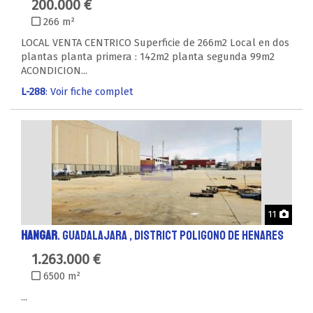
200.000 €
266 m²
LOCAL VENTA CENTRICO Superficie de 266m2 Local en dos
plantas planta primera : 142m2 planta segunda 99m2
ACONDICION...
L-288
: Voir fiche complet
Phot
11
HANGAR
. GUADALAJARA , District POLIGONO DE HENARES
1.263.000 €
6500 m²
...