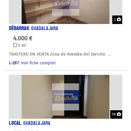
Phot
2
DÉBARRAS
. GUADALAJARA
4.000 €
5 m²
TRASTERO EN VENTA Zona de Avenida del Ejercito . ...
L-287
: Voir fiche complet
Phot
18
LOCAL
. GUADALAJARA