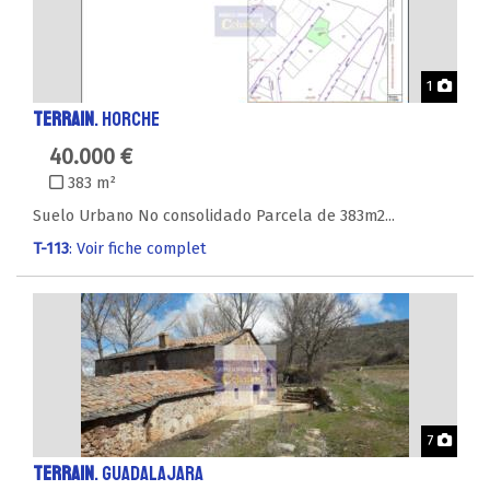
Phot
1
TERRAIN
. HORCHE
40.000 €
383 m²
Suelo Urbano No consolidado Parcela de 383m2...
T-113
: Voir fiche complet
Phot
7
TERRAIN
. GUADALAJARA