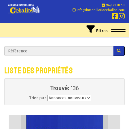
949 21 78 58
info@inmobiliariaceballos.com
Toggl
Filtros
Liste des propriétés
Trouvé:
136
Trier par