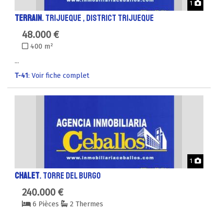
Phot
1
TERRAIN
. TRIJUEQUE , District TRIJUEQUE
48.000 €
400 m²
...
T-41
: Voir fiche complet
Phot
1
CHALET
. TORRE DEL BURGO
240.000 €
6 Pièces
2 Thermes