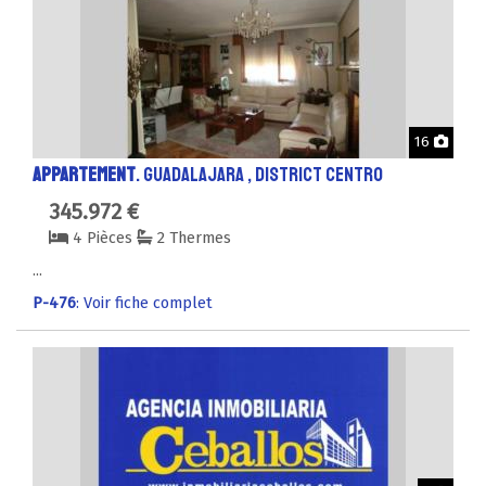
Phot
16
APPARTEMENT
. GUADALAJARA , District CENTRO
345.972 €
4 Pièces
2 Thermes
...
P-476
: Voir fiche complet