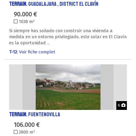
TERRAIN
. GUADALAJARA , District EL CLAVÍN
90.000 €
1038 m²
Si siempre has soñado con construir una vivienda a
medida en un entorno privilegiado, este solar en El Clavín
es la oportunidad ...
T-12
: Voir fiche complet
Phot
6
TERRAIN
. FUENTENOVILLA
106.000 €
2800 m²