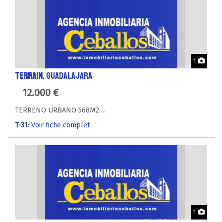
Phot
1
TERRAIN
. GUADALAJARA
12.000 €
TERRENO URBANO 568M2 ...
T-31
: Voir fiche complet
Phot
1