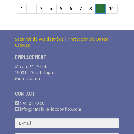
1
...
3
4
5
6
7
8
9
10
Securité de vos données
|
Protección de Datos
|
Cookies
Emplacement
Mayor, 32 1º Izda.
19001 - Guadalajara
Guadalajara
Contact
949 21 78 58
info@inmobiliariaceballos.com