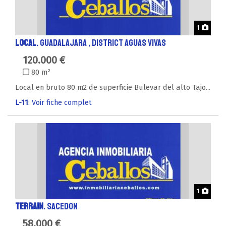
Phot
1
LOCAL
. GUADALAJARA , District AGUAS VIVAS
120.000 €
80 m²
Local en bruto 80 m2 de superficie Bulevar del alto Tajo...
L-11
: Voir fiche complet
Phot
1
TERRAIN
. SACEDON
58.000 €