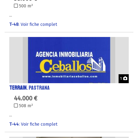
500 m²
...
T-48
: Voir fiche complet
Phot
1
TERRAIN
. PASTRANA
44.000 €
508 m²
...
T-44
: Voir fiche complet