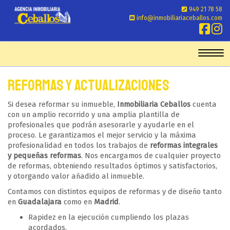
949 21 78 58
info@inmobiliariaceballos.com
Toggl
Reformas y actualizaciones
Si desea reformar su inmueble,
Inmobiliaria Ceballos
cuenta
con un amplio recorrido y una amplia plantilla de
profesionales que podrán asesorarle y ayudarle en el
proceso. Le garantizamos el mejor servicio y la máxima
profesionalidad en todos los trabajos de
reformas integrales
y pequeñas reformas
. Nos encargamos de cualquier proyecto
de reformas, obteniendo resultados óptimos y satisfactorios,
y otorgando valor añadido al inmueble.
Contamos con distintos equipos de reformas y de diseño tanto
en
Guadalajara
como en
Madrid
.
Rapidez en la ejecución cumpliendo los plazas
acordados.