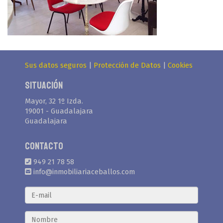
Sus datos seguros
|
Protección de Datos
|
Cookies
Situación
Mayor, 32 1º Izda.
19001 - Guadalajara
Guadalajara
Contacto
949 21 78 58
info@inmobiliariaceballos.com