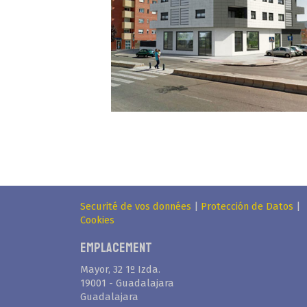
Securité de vos données
|
Protección de Datos
|
Cookies
Emplacement
Mayor, 32 1º Izda.
19001 - Guadalajara
Guadalajara