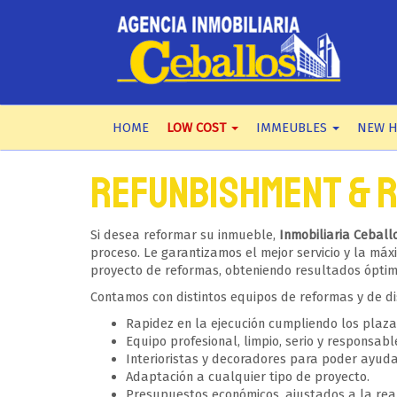
HOME
LOW COST
IMMEUBLES
NEW 
Refunbishment & 
Si desea reformar su inmueble,
Inmobiliaria Ceball
proceso. Le garantizamos el mejor servicio y la má
proyecto de reformas, obteniendo resultados óptimo
Contamos con distintos equipos de reformas y de d
Rapidez en la ejecución cumpliendo los plaz
Equipo profesional, limpio, serio y responsabl
Interioristas y decoradores para poder ayuda
Adaptación a cualquier tipo de proyecto.
Presupuestos económicos, ajustados a la rea