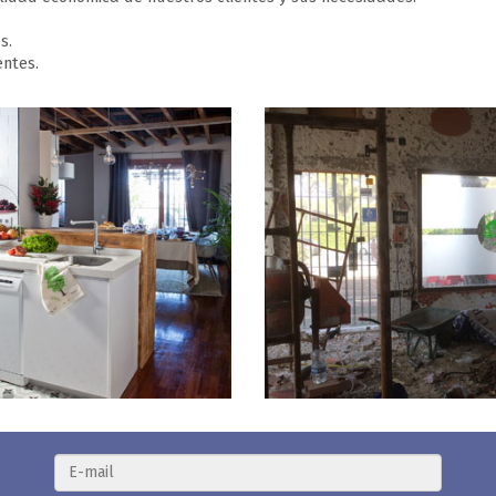
s.
entes.