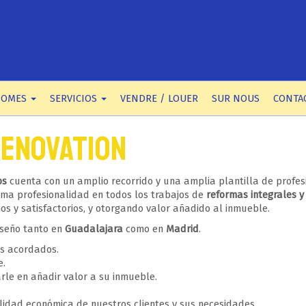
HOMES
SERVICIOS
VENDRE / LOUER
SUR NOUS
CONTA
Renovation
os
cuenta con un amplio recorrido y una amplia plantilla de profes
xima profesionalidad en todos los trabajos de
reformas integrales 
s y satisfactorios, y otorgando valor añadido al inmueble.
iseño tanto en
Guadalajara
como en
Madrid
.
as acordados.
e.
rle en añadir valor a su inmueble.
lidad económica de nuestros clientes y sus necesidades.