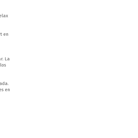
elax
rt en
r. La
 los
ada.
es en