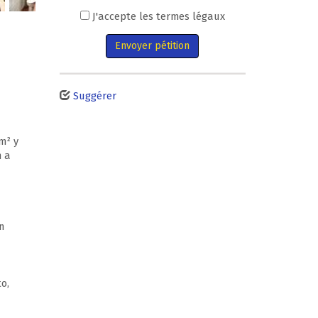
J'accepte les termes légaux
Envoyer pétition
Suggérer
m² y
n a
n
o,