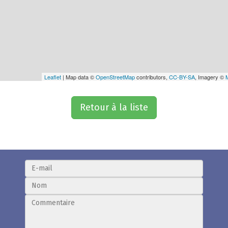
Leaflet
| Map data ©
OpenStreetMap
contributors,
CC-BY-SA
, Imagery ©
Retour à la liste